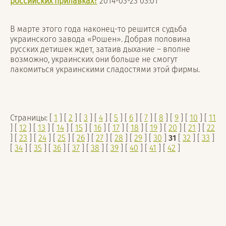
российских прилавках?
2014-03-23
03:01
В марте этого года наконец-то решится судьба
украинского завода «Рошен». Добрая половина
русских детишек ждет, затаив дыхание – вполне
возможно, украинских они больше не смогут
лакомиться украинскими сладостями этой фирмы.
Страницы: [
1
] [
2
] [
3
] [
4
] [
5
] [
6
] [
7
] [
8
] [
9
] [
10
] [
11
] [
12
] [
13
] [
14
] [
15
] [
16
] [
17
] [
18
] [
19
] [
20
] [
21
] [
22
] [
23
] [
24
] [
25
] [
26
] [
27
] [
28
] [
29
] [
30
]
31
[
32
] [
33
]
[
34
] [
35
] [
36
] [
37
] [
38
] [
39
] [
40
] [
41
] [
42
]