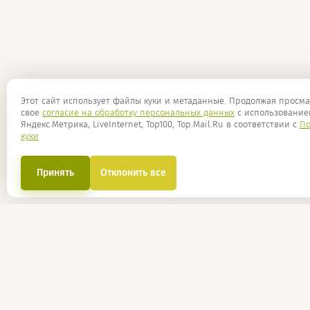
Этот сайт использует файлы куки и метаданные. Продолжая просма
свое
согласие на обработку персональных данных
с использование
Яндекс.Метрика, LiveInternet, Top100, Top.Mail.Ru в соответствии с
По
куки
Принять
Отклонить все
О компании
г. Каза
+7 (
Статьи
Рецепты
Мы в социал