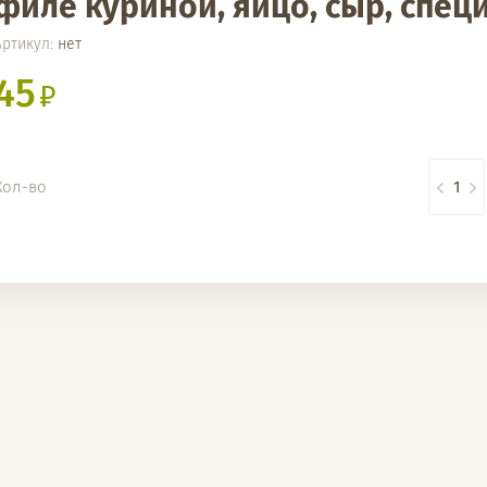
филе куриной, яйцо, сыр, специ
Артикул:
нет
45
Кол-во