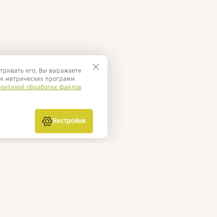
тривать его, Вы выражаете
м метрических программ
литикой обработки файлов
Настройки
нь, ул. Дементьева, 1 к110
987) 172-90-00
ьных сетях: