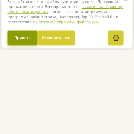
Этот сайт использует файлы куки и метаданные. Продолжая
просматривать его, Вы выражаете свое
согласие на обработку
персональных данных
с использованием метрических
программ Яндекс.Метрика, LiveInternet, Top100, Top.Mail.Ru в
соответствии с
Политикой обработки файлов куки
Принять
Отклонить все
г. Казань, ул. Дементьева, 1 к110
+7 (987) 172-90-00
Мы в социальных сетях:
© 2012-2026 ООО "С.У.П."